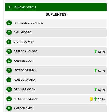
DT
SIMONE INZAGHI
SUPLENTES
12
RAFFAELE DI GENNARO
77
EMIL AUDERO
6
STEFAN DE VRIJ
30
CARLOS AUGUSTO
6.5 Pts
31
YANN BISSECK
36
MATTEO DARMIAN
6.8 Pts
7
JUAN CUADRADO
14
DAVY KLAASSEN
6.2 Pts
21
KRISTJAN ASLLANI
5.8 Pts
49
AMADOU SARR