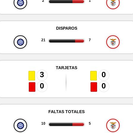
2
1
DISPAROS
21
7
TARJETAS
3
0
0
0
FALTAS TOTALES
10
5