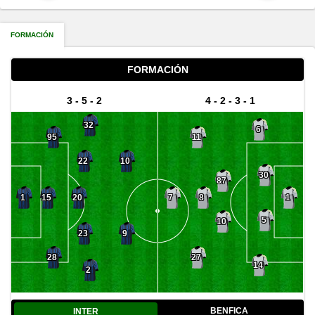
FORMACIÓN
FORMACIÓN
3 - 5 - 2
4 - 2 - 3 - 1
32
6
95
11
22
10
30
87
20
15
8
1
7
1
5
10
23
9
28
27
14
2
BENFICA
INTER