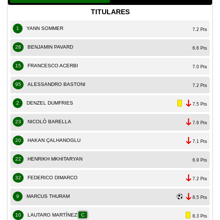
TITULARES
1
YANN SOMMER
7.2 Pts
28
BENJAMIN PAVARD
6.6 Pts
15
FRANCESCO ACERBI
7.0 Pts
95
ALESSANDRO BASTONI
7.2 Pts
2
DENZEL DUMFRIES
7.5 Pts
23
NICOLÒ BARELLA
7.6 Pts
20
HAKAN ÇALHANOGLU
7.1 Pts
22
HENRIKH MKHITARYAN
6.9 Pts
32
FEDERICO DIMARCO
7.2 Pts
9
MARCUS THURAM
8.5 Pts
10
LAUTARO MARTÍNEZ
C
8.3 Pts