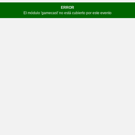
ERROR
El módulo 'gamecast' no está cubierto por este evento