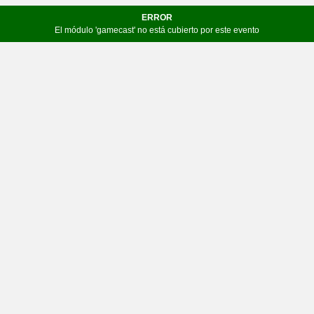
ERROR
El módulo 'gamecast' no está cubierto por este evento