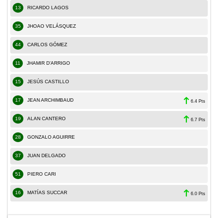
13
RICARDO LAGOS
35
JHOAO VELÁSQUEZ
44
CARLOS GÓMEZ
11
JHAMIR D'ARRIGO
15
JESÚS CASTILLO
17
JEAN ARCHIMBAUD
6.4 Pts
19
ALAN CANTERO
6.7 Pts
28
GONZALO AGUIRRE
37
JUAN DELGADO
51
PIERO CARI
16
MATÍAS SUCCAR
6.0 Pts