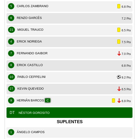
5
CARLOS ZAMBRANO
6.8 Pts
6
RENZO GARCÉS
7.2 Pts
21
MIGUEL TRAUCO
6.5 Pts
4
ERICK NORIEGA
7.5 Pts
7
FERNANDO GAIBOR
7.0 Pts
8
ERICK CASTILLO
6.8 Pts
10
PABLO CEPPELINI
9.2 Pts
27
KEVIN QUEVEDO
6.5 Pts
9
HERNÁN BARCOS
C
6.9 Pts
DT
NÉSTOR GOROSITO
SUPLENTES
1
ÁNGELO CAMPOS