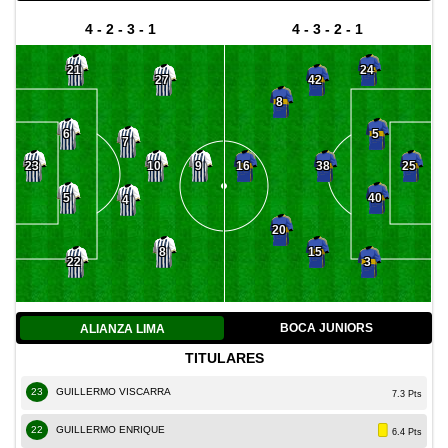
4 - 2 - 3 - 1
4 - 3 - 2 - 1
21
24
27
42
8
6
5
7
10
38
23
9
16
25
5
40
4
20
8
15
22
3
BOCA JUNIORS
ALIANZA LIMA
TITULARES
23
GUILLERMO VISCARRA
7.3 Pts
22
GUILLERMO ENRIQUE
6.4 Pts