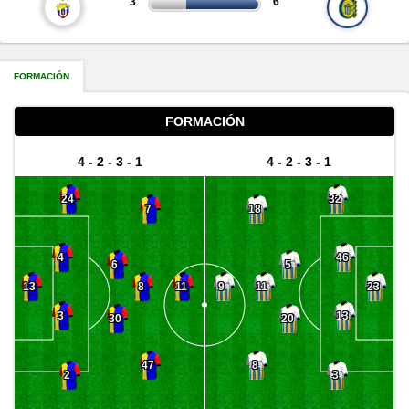
3
6
FORMACIÓN
FORMACIÓN
4 - 2 - 3 - 1
4 - 2 - 3 - 1
24
32
7
18
4
46
6
5
8
11
13
11
9
23
3
13
30
20
47
8
2
3