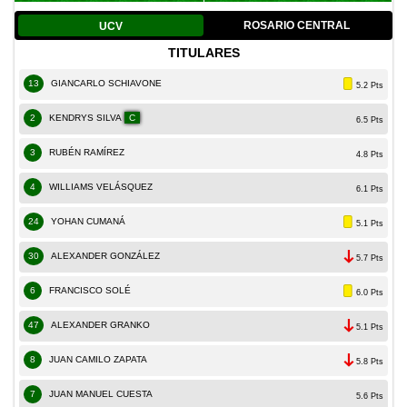
ROSARIO CENTRAL
UCV
TITULARES
13
GIANCARLO SCHIAVONE
5.2 Pts
2
KENDRYS SILVA
C
6.5 Pts
3
RUBÉN RAMÍREZ
4.8 Pts
4
WILLIAMS VELÁSQUEZ
6.1 Pts
24
YOHAN CUMANÁ
5.1 Pts
30
ALEXANDER GONZÁLEZ
5.7 Pts
6
FRANCISCO SOLÉ
6.0 Pts
47
ALEXANDER GRANKO
5.1 Pts
8
JUAN CAMILO ZAPATA
5.8 Pts
7
JUAN MANUEL CUESTA
5.6 Pts