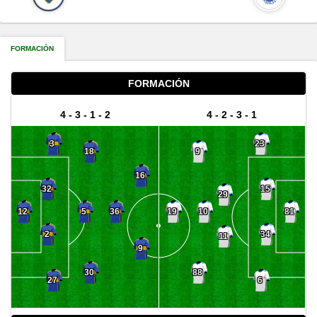
FORMACIÓN
FORMACIÓN
4 - 3 - 1 - 2
4 - 2 - 3 - 1
3
23
18
9
16
32
15
29
5
10
12
36
19
81
2
34
11
9
30
88
27
6