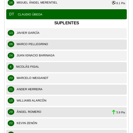
16
MIGUEL ÁNGEL MERENTIEL
8.1 Pts
DT
CLAUDIO ÚBEDA
SUPLENTES
13
JAVIER GARCÍA
26
MARCO PELLEGRINO
24
JUAN IGNACIO BARINAGA
4
NICOLÁS FIGAL
23
MARCELO WEIGANDT
21
ANDER HERRERA
15
WILLIAMS ALARCÓN
29
ÁNGEL ROMERO
5.9 Pts
22
KEVIN ZENÓN