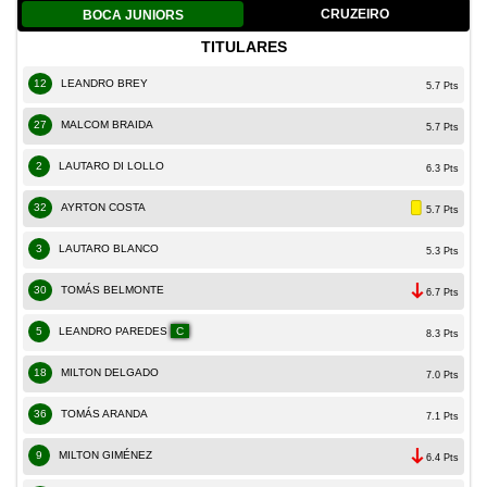
CRUZEIRO
BOCA JUNIORS
TITULARES
12
LEANDRO BREY
5.7 Pts
27
MALCOM BRAIDA
5.7 Pts
2
LAUTARO DI LOLLO
6.3 Pts
32
AYRTON COSTA
5.7 Pts
3
LAUTARO BLANCO
5.3 Pts
30
TOMÁS BELMONTE
6.7 Pts
5
LEANDRO PAREDES
C
8.3 Pts
18
MILTON DELGADO
7.0 Pts
36
TOMÁS ARANDA
7.1 Pts
9
MILTON GIMÉNEZ
6.4 Pts