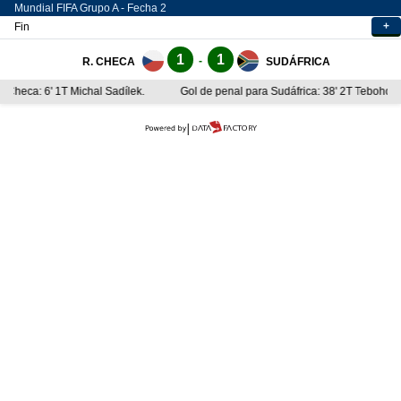
Mundial FIFA
Grupo A - Fecha 2
+
Fin
1
1
-
R. CHECA
SUDÁFRICA
 Checa: 6' 1T Michal Sadílek.
Gol de penal para Sudáfrica: 38' 2T Teboho 