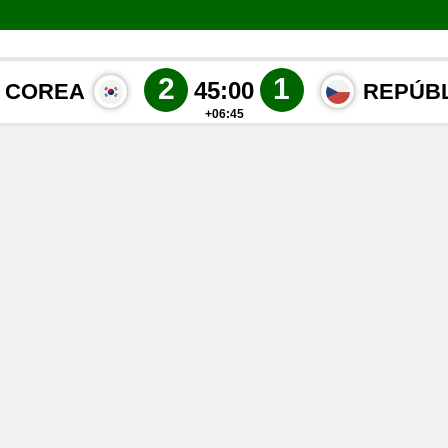
2
1
45:00
E COREA
REPÚBL
+06:45