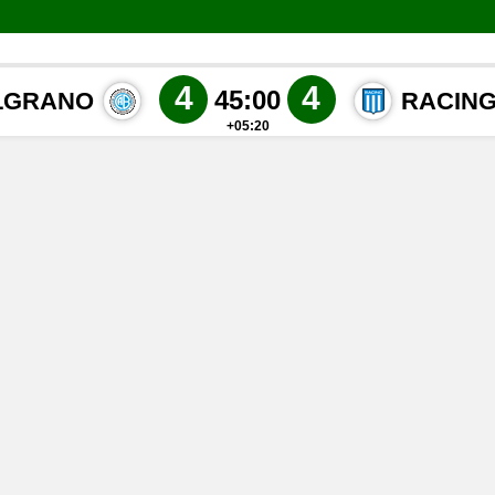
4
4
45:00
LGRANO
RACING
+05:20