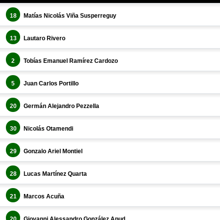
18
Matías Nicolás Viña Susperreguy
13
Lautaro Rivero
2
Tobías Emanuel Ramírez Cardozo
5
Juan Carlos Portillo
20
Germán Alejandro Pezzella
30
Nicolás Otamendi
29
Gonzalo Ariel Montiel
28
Lucas Martínez Quarta
21
Marcos Acuña
20
Giovanni Alessandro González Apud