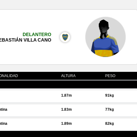
DELANTERO
EBASTIÁN VILLA CANO
ONALIDAD
ALTURA
PESO
1.87m
91kg
tina
1.83m
77kg
tina
1.89m
82kg