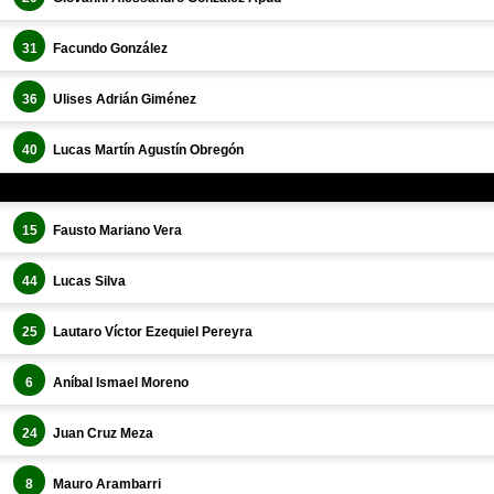
31
Facundo González
36
Ulises Adrián Giménez
40
Lucas Martín Agustín Obregón
15
Fausto Mariano Vera
44
Lucas Silva
25
Lautaro Víctor Ezequiel Pereyra
6
Aníbal Ismael Moreno
24
Juan Cruz Meza
8
Mauro Arambarri