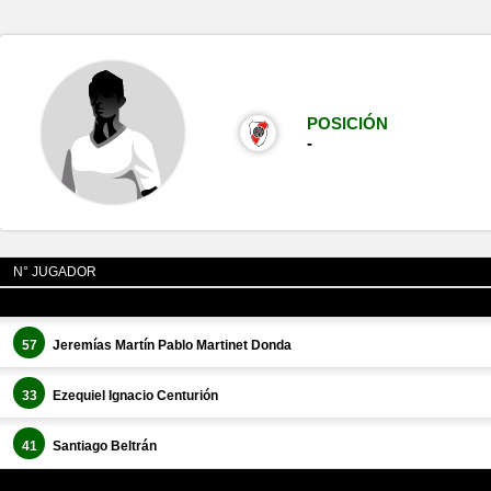
POSICIÓN
-
N° JUGADOR
57
Jeremías Martín Pablo Martinet Donda
33
Ezequiel Ignacio Centurión
41
Santiago Beltrán