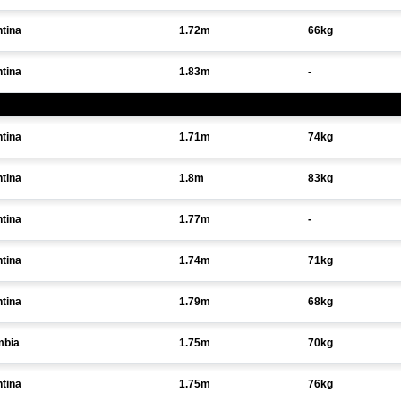
tina
1.72m
66kg
tina
1.83m
-
tina
1.71m
74kg
tina
1.8m
83kg
tina
1.77m
-
tina
1.74m
71kg
tina
1.79m
68kg
mbia
1.75m
70kg
tina
1.75m
76kg