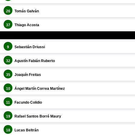
26
Tomás Galván
37
Thiago Acosta
9
Sebastián Driussi
32
Agustín Fabián Ruberto
35
Joaquín Freitas
10
Ángel Martín Correa Martínez
11
Facundo Colidio
19
Rafael Santos Borré Maury
18
Lucas Beltrán