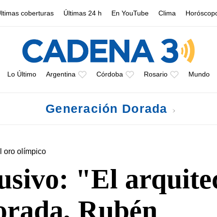
ltimas coberturas
Últimas 24 h
En YouTube
Clima
Horóscop
Lo Último
Argentina
Córdoba
Rosario
Mundo
Generación Dorada
l oro olímpico
sivo: "El arquite
orada, Rubén