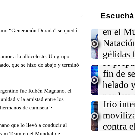
Audio.
S
23:02
Política y Ec
Incidentes frente a
Escuchá 
neopren
detenidos y dos her
en el M
como “Generación Dorada” se quedó
23:02
Sociedad
Clima en Buenos Air
Natació
este viernes 7 de a
Audio.
M
gélidas 
amor a la albiceleste. Un grupo
se prepa
22:56
Turno Noche
Perito 
nado, que se hizo de abajo y terminó
Un sismo de 4,6 g
fin de 
detalles del temblo
Turno Noche
vecinos
Audio.
R
Episodios
helado y
Gallegos
Argentino fue Rubén Magnano, el
por ley 
unidad y la amistad entre los
frío int
Panorama Fede
“hermanos de camiseta”·
Audio.
D
Episodios
moviliz
el Sena
contra e
nano que lo llevó a conducir al
propied
Dream Team en el Mundial de