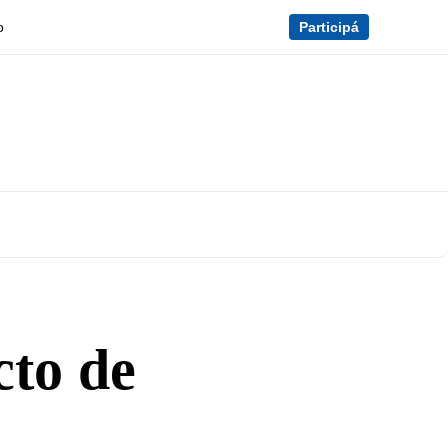
o
Participá
cto de