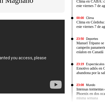
én Magnano"
Clima en CABA: có
este viernes 7 de a
00:00
Clima
Clima en Córdoba: 
este viernes 7 de a
No
Notas
Notas
Caden
23:50
Deportes
 en Cadena 3
El huracán de Arequito
Groen
Manuel Tripano se
campeón panameric
eslalon en Canadá
23:19
Espectáculos
Emotivo adiós en 
abandona por la sa
23:08
Mundo
Intensas tormentas
Phoenix en dos oca
misma semana