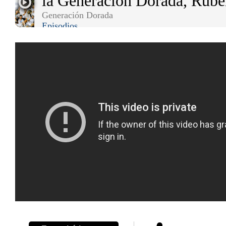
la Generación Dorada, Rub
Generación Dorada
Episodios
Notas
Notas
Editorial
Mundial 2026
La Sole