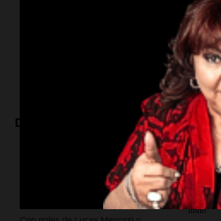
cómo fue su noche con
Moyano
La influencer declaró ante la Fiscalía por el episodio
ocurrido esta semana y aseguró que el hijo del
dirigente no la agredió.
Deportes
Fútbol
Fútbol
Unión venció a Lanús y se
Nicolás M
cordobés
metió en la pelea por el
“Enfrent
Torneo Clausura 2026
donde sea
lindo”
Con goles de Lucas Menossi y