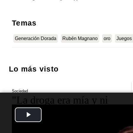
Temas
Generación Dorada
Rubén Magnano
oro
Juegos 
Lo más visto
Sociedad
"La droga era mía y ni
siquiera tuvimos sexo":
Play
Candela Arizaga contó
Video