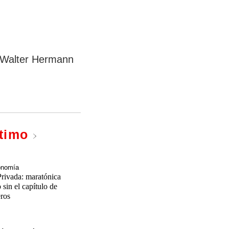
, Walter Hermann
ltimo
onomía
rivada: maratónica
 sin el capítulo de
eros