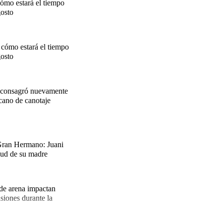
mo estará el tiempo
gosto
cómo estará el tiempo
gosto
tas
Notas
Notas
a 3 en
Venezuela de
landia
Comprometidos
Madur
 consagró nuevamente
ano de canotaje
Gran Hermano: Juani
lud de su madre
 de arena impactan
siones durante la