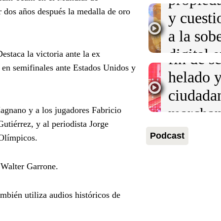
kirchne
r dos años después la medalla de oro
y cuest
Audio.
M
Panorama Fede
Episodios
a la sob
se prepa
digital 
Destaca la victoria ante la ex
fin de 
o en semifinales ante Estados Unidos y
Argenti
helado 
Panorama Fede
ciudada
Episodios
Audio.
E
marchan
agnano y a los jugadores Fabricio
de Kapa
tiérrez, y al periodista Jorge
reforma 
Podcast
Audio.
C
Olímpicos.
adelant
Panorama Fede
a tres a
Episodios
en Rosar
 Walter Garrone.
prisión 
Viva la Radio 
Episodios
suspens
bién utiliza audios históricos de
Audio.
M
por simu
reproduc