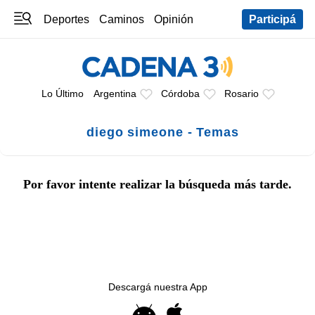
Deportes
Caminos
Opinión
Participá
Programas
Últimas coberturas
Últimas 24 h
En YouTube
Clima
Horóscopo
Lo Último
Argentina
Córdoba
Rosario
diego simeone - Temas
Por favor intente realizar la búsqueda más tarde.
Descargá nuestra App