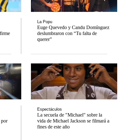
La Popu
Euge Quevedo y Candu Domínguez
 firme
deslumbraron con “Tu falta de
tas
Notas
querer”
Notas
a 3 en
Venezuela de
landia
Comprometidos
Madur
Espectáculos
La secuela de "Michael" sobre la
 por
vida de Michael Jackson se filmará a
fines de este año