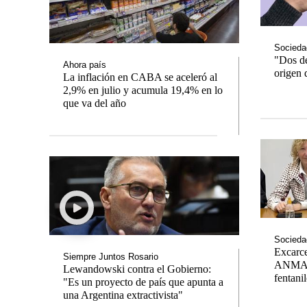
Socieda
"Dos de
Ahora país
origen 
La inflación en CABA se aceleró al
2,9% en julio y acumula 19,4% en lo
Notas
Notas
que va del año
Editorial
Mundial 2026
La Sole
Socieda
Excarce
Siempre Juntos Rosario
ANMAT 
Lewandowski contra el Gobierno:
fentani
"Es un proyecto de país que apunta a
una Argentina extractivista"