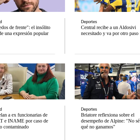
d
Deportes
dos de frente": el insólito
Central recibe a un Aldosivi
de una expresión popular
necesitado y va por otro paso
No
Notas
Notas
Caden
 en Cadena 3
El huracán de Arequito
Groen
d
Deportes
lan a ex funcionarias de
Briatore reflexiona sobre el
e INAME por caso de
desempeño de Alpine: "No sé
lo contaminado
qué no ganamos"