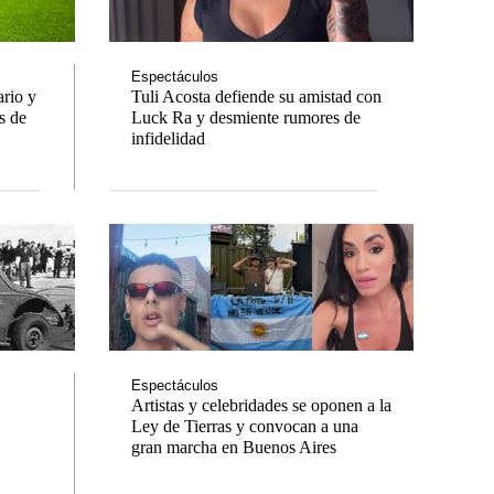
Espectáculos
rio y
Tuli Acosta defiende su amistad con
s de
Luck Ra y desmiente rumores de
tas
Notas
infidelidad
Notas
a 3 en
Venezuela de
landia
Comprometidos
Madur
Espectáculos
Artistas y celebridades se oponen a la
Ley de Tierras y convocan a una
gran marcha en Buenos Aires