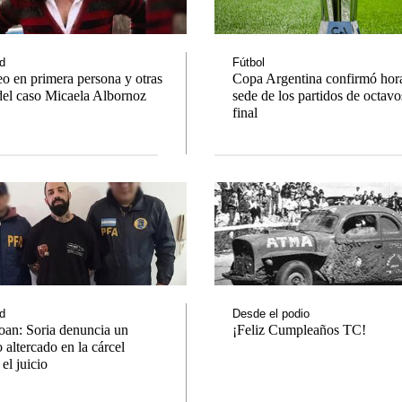
d
Fútbol
o en primera persona y otras
Copa Argentina confirmó hora
del caso Micaela Albornoz
sede de los partidos de octavo
No
final
Notas
Notas
Caden
 en Cadena 3
El huracán de Arequito
Groen
d
Desde el podio
an: Soria denuncia un
¡Feliz Cumpleaños TC!
 altercado en la cárcel
el juicio