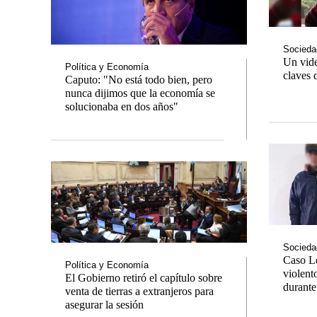
Socieda
Un vide
Política y Economía
claves 
Caputo: "No está todo bien, pero
nunca dijimos que la economía se
Notas
Notas
solucionaba en dos años"
Editorial
Mundial 2026
La Sole
Socieda
Caso Lo
Política y Economía
violento
El Gobierno retiró el capítulo sobre
durante 
venta de tierras a extranjeros para
asegurar la sesión